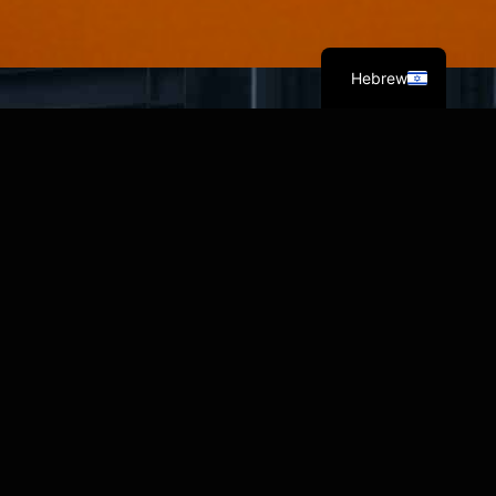
English
Hebrew
מי אנחנו?
צוות הצלמים של חברת ECLIPSE MEDIA מורכב
מנפשות צעירות שגדלו עם מצלמה בין הידיים. התשוקה
ללכוד את ה״שוטים״ המושלמים דרך אהבת המצלמה,
יוצרת קבוצה מופלאה
שלא רק מספקת תמונות מדהימות, אלא גם מצליחה
לבנות מערכות יחסים יוצאות דופן שנמשכות שנים עם
הלקוחות ועם משתפי הפעולה במסע שלנו.
לפרויקטים שלנו